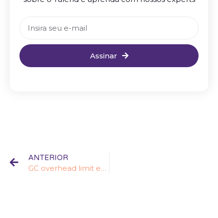
Assinar
ANTERIOR
GC overhead limit exceeded ao executar o job no Studio