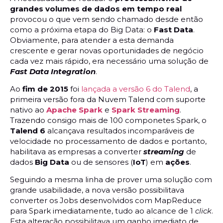
grandes volumes de dados em tempo real
provocou o que vem sendo chamado desde então
como a próxima etapa do Big Data: o
Fast Data
.
Obviamente, para atender a esta demanda
crescente e gerar novas oportunidades de negócio
cada vez mais rápido, era necessário uma solução de
Fast Data Integration
.
Ao
fim de 2015
foi
lançada a versão 6 do Talend
, a
primeira versão fora da Nuvem Talend com suporte
nativo ao
Apache Spark
e
Spark Streaming
.
Trazendo consigo mais de 100 componetes Spark, o
Talend 6
alcançava resultados incomparáveis de
velocidade no processamento de dados e portanto,
habilitava as empresas a converter
streaming
de
dados
Big Data
ou de sensores (
IoT
) em
ações
.
Seguindo a mesma linha de prover uma solução com
grande usabilidade, a nova versão possibilitava
converter os Jobs desenvolvidos com MapReduce
para Spark imediatamente, tudo ao alcance de 1
click
.
Esta alteração possibilitava um ganho imediato de