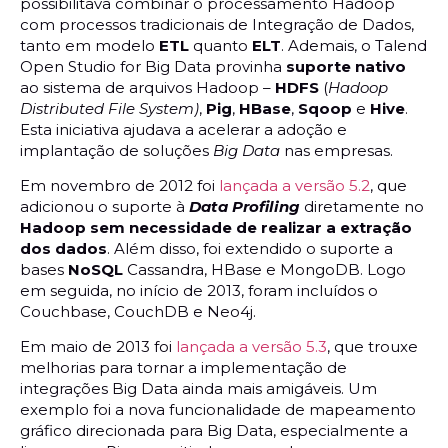
possibilitava combinar o processamento Hadoop
com processos tradicionais de Integração de Dados,
tanto em modelo
ETL
quanto
ELT
. Ademais, o Talend
Open Studio for Big Data provinha
suporte nativo
ao sistema de arquivos Hadoop –
HDFS
(
Hadoop
Distributed File System)
,
Pig
,
HBase
,
Sqoop
e
Hive
.
Esta iniciativa
ajudava a acelerar a adoção e
implantação de soluções
Big Data
nas empresas.
Em novembro de 2012 foi
lançada a versão 5.2
, que
adicionou o suporte à
Data Profiling
diretamente no
Hadoop
sem necessidade de realizar a extração
dos dados
. Além disso, foi extendido o suporte a
bases
NoSQL
Cassandra, HBase e MongoDB. Logo
em seguida, no início de 2013, foram incluídos o
Couchbase, CouchDB e Neo4j.
Em maio de 2013 foi
lançada a versão 5.3
, que trouxe
melhorias para tornar a implementação de
integrações Big Data ainda mais amigáveis. Um
exemplo foi a nova funcionalidade de mapeamento
gráfico direcionada para Big Data, especialmente a