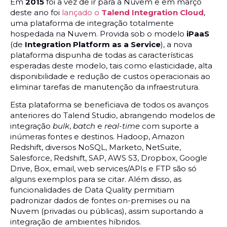
Em
2015
foi a vez de ir para a Nuvem e em março
deste ano foi
lançado o
Talend Integration Cloud
,
uma plataforma de integração totalmente
hospedada na Nuvem. Provida sob o modelo
iPaaS
(de
Integration Platform as a Service
), a nova
plataforma dispunha de todas as características
esperadas deste modelo, tais como elasticidade, alta
disponibilidade e redução de custos operacionais ao
eliminar tarefas de manutenção da infraestrutura.
Esta plataforma se beneficiava de todos os avanços
anteriores do Talend Studio, abrangendo modelos de
integração
bulk
,
batch
e
real-time
com suporte a
inúmeras fontes e destinos. Hadoop, Amazon
Redshift, diversos NoSQL, Marketo, NetSuite,
Salesforce, Redshift, SAP, AWS S3, Dropbox, Google
Drive, Box, email, web services/APIs e FTP são só
alguns exemplos para se citar. Além disso, as
funcionalidades de Data Quality permitiam
padronizar dados de fontes on-premises ou na
Nuvem (privadas ou públicas), assim suportando a
integração de ambientes híbridos.