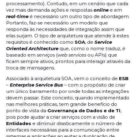
processamento). Contudo, em um cenário que cada
vez mais demanda ações e respostas
online
e em
real-time
é necessário um outro tipo de abordagem.
Portanto, faz-se necessário um modelo que
responda às necessidades de integração assim que
elas surjam. O tipo de arquitetura que atende à estes
requisitos é conhecido como
SOA
, de
Service
Oriented Architecture
que, como o nome traduz, é
baseado em serviços (
web services
ou APIs) que
ficam sempre ativos, prontos para interagir através da
troca de mensagens.
Associado à arquitetura SOA, vem o conceito de
ESB
–
Enterprise Service Bus
– com o propósito de criar
um único barramento por onde todas as integrações
devem passar. Este conceito, quando implementado
nas melhores práticas, tem grande benefício do
ponto de vista da
Governança de Dados e de TI
,
pois pode ajudar a criar serviços com a visão de
Entidades
e diminuir drasticamente o número de
interfaces necessárias para a comunicação entre
sistemas e aplicações ao evitar a duplicação de