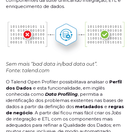
componentes da suíte unificando integração, ETL e
enriquecimento de dados.
Sem mais “bad data in/bad data out”.
Fonte: talend.com
O Talend Open Profiler possibilitava analisar o
Perfil
dos Dados
e esta funcionalidade, em inglês
conhecida como
Data Profiling
, permitia a
identificação dos problemas existentes nas bases de
dados a partir da definição dos
metadados
e
regras
de negócio
. A partir daí ficou mais fácil criar os
Jobs
de integração e ETL com os componentes mais
adequados para refinar a Qualidade dos Dados; em
muitos casos, inclusive, de modo automatizado.