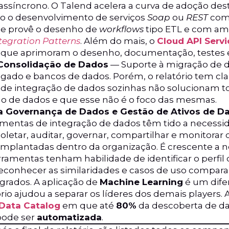
assíncrono. O Talend acelera a curva de adoção des
do o desenvolvimento de serviços
Soap
ou
REST
com
ue provê o desenho de
workflows
tipo ETL e com am
ntegration Patterns
. Além do mais, o
Cloud API Servi
 que aprimoram o desenho, documentação, testes e
 Consolidação de Dados
— Suporte à migração de 
egado e bancos de dados. Porém, o relatório tem cl
de integração de dados sozinhas não solucionam to
o de dados e que esse não é o foco das mesmas.
a Governança de Dados e Gestão de Ativos de D
amentas de integração de dados têm tido a necess
oletar, auditar, governar, compartilhar e monitorar
implantadas dentro da organização. É crescente a 
rramentas tenham habilidade de identificar o perfil 
reconhecer as similaridades e casos de uso compar
egrados. A aplicação de
Machine Learning
é um dife
ório ajudou a separar os líderes dos demais players.
Data Catalog
em que até
80%
da descoberta de d
pode ser
automatizada
.