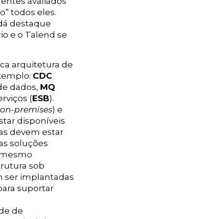
onentes avaliados
” todos eles.
 dá destaque
io e o Talend se
ca arquitetura de
exemplo:
CDC
e dados,
MQ
rviços (
ESB
).
on-premises
) e
tar disponíveis
as devem estar
tas soluções
té mesmo
trutura sob
m ser implantadas
para suportar
ade de