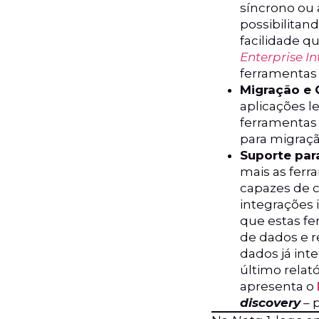
síncrono ou 
possibilitan
facilidade q
Enterprise I
ferramentas
Migração e
aplicações l
ferramentas 
para migraçã
Suporte par
mais as ferr
capazes de c
integrações 
que estas fe
de dados e 
dados já int
último relat
apresenta o
discovery
– 