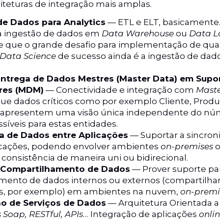
iteturas de integração mais amplas.
de Dados para Analytics
— ETL e ELT, basicamente
ra ingestão de dados em
Data Warehouse
ou
Data L
ce que o grande desafio para implementação de qua
Data Science
de sucesso ainda é a ingestão de da
Entrega de Dados Mestres (Master Data) em Supo
res (MDM)
— Conectividade e integração com
Mast
ue dados críticos como por exemplo Cliente, Produ
 apresentem uma visão única independente do nú
síveis para estas entidades.
a de Dados entre Aplicações
— Suportar a sincron
licações, podendo envolver ambientes
on-premises
o
 consistência de maneira uni ou bidirecional.
e Compartilhamento de Dados
— Prover suporte par
mento de dados internos ou externos (compartil
s, por exemplo) em ambientes na nuvem,
on-premi
o de Serviços de Dados
— Arquitetura Orientada a 
 Soap, RESTful, APIs
… Integração de aplicações
onli