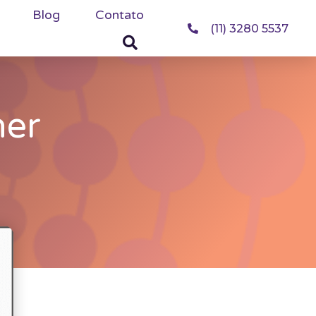
Blog
Contato
(11) 3280 5537
ner