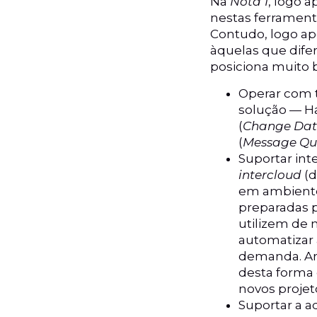
Na
Nota 1
, logo a
nestas ferrament
Contudo, logo ap
àquelas que difer
posiciona muito
Operar com t
solução — Ha
(
Change Dat
(
Message Qu
Suportar in
intercloud
(d
em ambientes
preparadas p
utilizem de
automatizar 
demanda. Arq
desta forma 
novos proje
Suportar a 