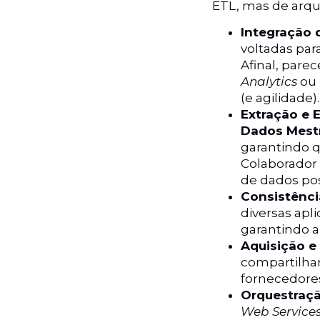
ETL, mas de arqu
Integração 
voltadas pa
Afinal, pare
Analytics
ou
(e agilidade).
Extração e 
Dados Mest
garantindo q
Colaborador
de dados pos
Consistênci
diversas ap
garantindo a
Aquisição 
compartilha
fornecedore
Orquestraçã
Web Services