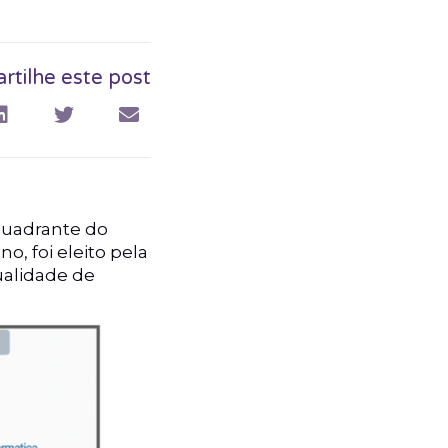
tilhe este post
 quadrante do
, foi eleito pela
ualidade de