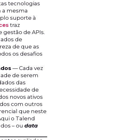
tas tecnologias
 a mesma
plo suporte à
ces
traz
 gestão de APIs.
dados de
areza de que as
dos os desafios
ados
— Cada vez
idade de serem
 dados das
necessidade de
dos novos ativos
ados com outros
rencial que neste
 Aqui o Talend
ados – ou
data