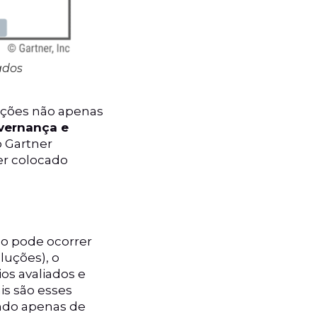
ados
vações não apenas
vernança e
o Gartner
er colocado
mo pode ocorrer
luções), o
ios avaliados e
s são esses
ando apenas de