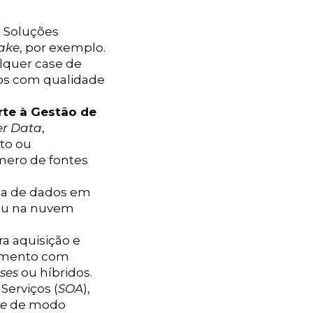
. Soluções
ake
, por exemplo.
lquer case de
dos com qualidade
rte à Gestão de
er Data
,
to ou
mero de fontes
ia de dados em
u na nuvem
a aquisição e
hamento com
ses
ou híbridos.
Serviços (
SOA
),
ne
de modo