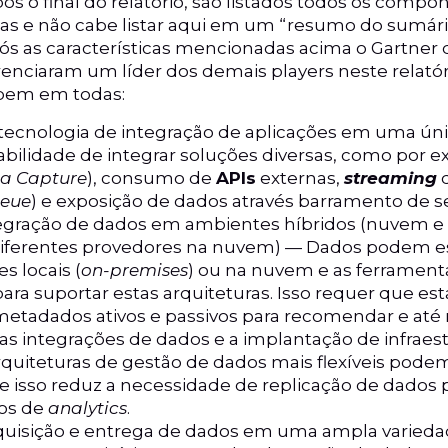
pós o final do relatório, são listados todos os comp
as e não cabe listar aqui em um “resumo do sumário
ós as características mencionadas acima o Gartner
enciaram um líder dos demais players neste relatór
 bem em todas:
ecnologia de integração de aplicações em uma úni
bilidade de integrar soluções diversas, como por 
a Capture
), consumo de
APIs
externas,
streaming
d
eue
) e exposição de dados através barramento de se
tegração de dados em ambientes híbridos (nuvem e
iferentes provedores na nuvem) — Dados podem es
 locais (
on-premises
) ou na nuvem e as ferrament
ara suportar estas arquiteturas. Isso requer que es
 metadados ativos e passivos para recomendar e a
as integrações de dados e a implantação de infraes
uiteturas de gestão de dados mais flexíveis pode
e isso reduz a necessidade de replicação de dados 
tos de
analytics
.
aquisição e entrega de dados em uma ampla varied