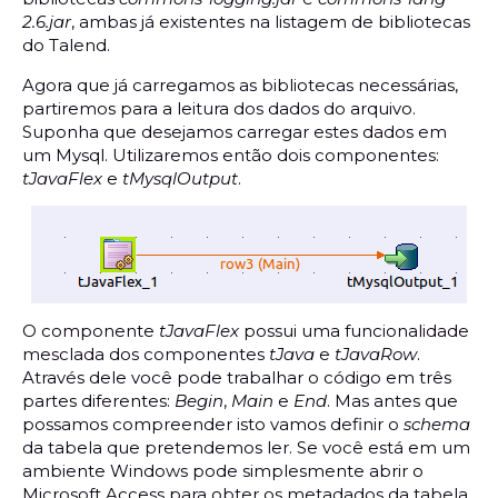
2.6.jar
, ambas já existentes na listagem de bibliotecas
do Talend.
Agora que já carregamos as bibliotecas necessárias,
partiremos para a leitura dos dados do arquivo.
Suponha que desejamos carregar estes dados em
um Mysql. Utilizaremos então dois componentes:
tJavaFlex
e
tMysqlOutput
.
O componente
tJavaFlex
possui uma funcionalidade
mesclada dos componentes
tJava
e
tJavaRow
.
Através dele você pode trabalhar o código em três
partes diferentes:
Begin
,
Main
e
End
. Mas antes que
possamos compreender isto vamos definir o
schema
da tabela que pretendemos ler. Se você está em um
ambiente Windows pode simplesmente abrir o
Microsoft Access para obter os metadados da tabela,