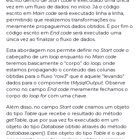
escrito dentro de
Start code
é executado uma única
vez em um fluxo de dados: no início. Já o código
escrito em
Main code
será executado linha a linha,
permitindo que realizemos transformações ou
meramente propaguemos dados obtidos. E por fim o
código escrito em
End code
será executado uma
única vez ao finalizar o fluxo de dados.
Esta abordagem nos permite definir no
Start code
o
cabeçalho de um
loop
enquanto no
Main code
teremos basicamente o “corpo” do
loop,
onde
estamos propagando o conteúdo das colunas
obtidas para o fluxo “
row3
” que é aquele “levando”
dados para o componente
tMysqlOutput
. Observe
como no campo
End code
meramente fechamos o
corpo do
loop for
com uma chave.
Além disso, no campo
Start code
criamos um objeto
do tipo
Table
que recebe o resultado do método
getTable
, que por sua vez foi executado em um
objeto do tipo
Database
obtido através do método
Database.open()
. Este objeto do tipo
Table
é o que