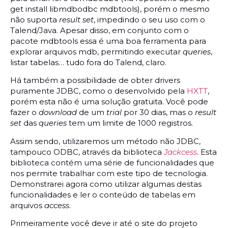
get install libmdbodbc mdbtools), porém o mesmo
não suporta
result set
, impedindo o seu uso com o
Talend/Java. Apesar disso, em conjunto com o
pacote mdbtools essa é uma boa ferramenta para
explorar arquivos mdb, permitindo executar
queries
,
listar tabelas… tudo fora do Talend, claro.
Há também a possibilidade de obter drivers
puramente JDBC, como o desenvolvido pela
HXTT
,
porém esta não é uma solução gratuita. Você pode
fazer o
download
de um
trial
por 30 dias, mas o
result
set
das
queries
tem um limite de 1000 registros.
Assim sendo, utilizaremos um método não JDBC,
tampouco ODBC, através da biblioteca
Jackcess
. Esta
biblioteca contém uma série de funcionalidades que
nos permite trabalhar com este tipo de tecnologia.
Demonstrarei agora como utilizar algumas destas
funcionalidades e ler o conteúdo de tabelas em
arquivos
access
.
Primeiramente você deve ir até o site do projeto