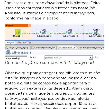
Jackcsess e realizar o
download
da biblioteca. Feito
isso vamos carregar esta biblioteca em nosso
job
.
Para isso utilizamos o componente
tLibraryLoad
,
conforme na imagem abaixo:
Demonstração do componente tLibraryLoad
Observe que para carregar uma biblioteca que não
está na listagem do componente, basca clicar no
botão à direita da
combo box
e apontar para o
arquivo com extensão
.jar
desejado. Além disso,
observe também que temos três componentes
tLibraryLoad
neste
job
, isto se deve ao fato da
biblioteca
Jackcess
possuir duas dependências: as
bibliotecas
commons-logging.jar
e
commons-lang-