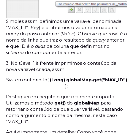
Simples assim, definimos uma variável denominada
“MAX_ID” (
Key
) e atribuímos o valor retornado na
query
do passo anterior (
Value
). Observe que row1 é o
nome da linha que traz o resultado da
query
anterior
e que ID é o
alias
da coluna que definimos no
schema
do componente anterior.
3. No tJava_1 à frente imprimimos o conteúdo da
nova variável criada, assim:
System.out.println(
(Long) globalMap.get(“MAX_ID”)
);
Destaquei em negrito o que realmente importa.
Utilizamos o método
get()
do
globalMap
para
retornar o conteúdo de qualquer variável, passando
como argumento o nome da mesma, neste caso
“MAX_ID”.
Aqui é importante um detalhe: Como você pode